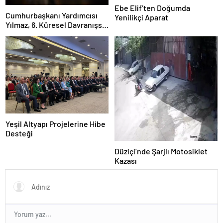
Ebe Elif’ten Doğumda
Cumhurbaşkanı Yardımcısı
Yenilikçi Aparat
Yılmaz, 6. Küresel Davranışsal
Bağımlılıklar Kongresi’nde
konuştu Açıklaması
Yeşil Altyapı Projelerine Hibe
Desteği
Düziçi’nde Şarjlı Motosiklet
Kazası