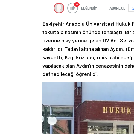
0
BEĞENDİM
ABONE OL
Eskişehir Anadolu Üniversitesi Hukuk Fak
fakülte binasının önünde fenalaştı. Bir 
üzerine olay yerine gelen 112 Acil Servi
kaldırıldı. Tedavi altına alınan Aydın,
kaybetti. Kalp krizi geçirmiş olabileceğ
yapılacak olan Aydın’ın cenazesinin da
defnedileceği öğrenildi.