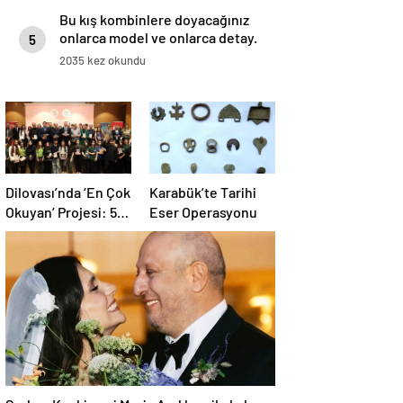
Bu kış kombinlere doyacağınız
onlarca model ve onlarca detay.
5
2035 kez okundu
Dilovası’nda ‘En Çok
Karabük’te Tarihi
Okuyan’ Projesi: 55
Eser Operasyonu
Bin Kitap
Vatandaşlarla
Buluştu