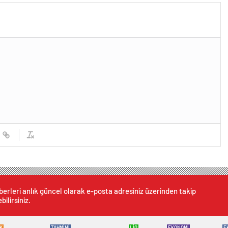
erleri anlık güncel olarak e-posta adresiniz üzerinden takip
bilirsiniz.
K
TAHMİNİ
LİG
EKONOMİ
E