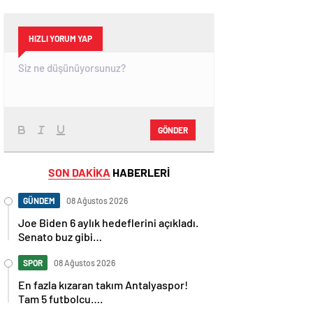
HIZLI YORUM YAP
GÖNDER
SON DAKİKA
HABERLERİ
GÜNDEM
08 Ağustos 2026
Joe Biden 6 aylık hedeflerini açıkladı.
Senato buz gibi…
SPOR
08 Ağustos 2026
En fazla kızaran takım Antalyaspor!
Tam 5 futbolcu….