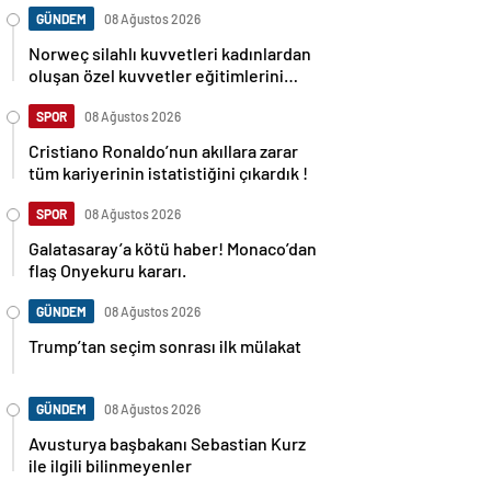
GÜNDEM
08 Ağustos 2026
Norweç silahlı kuvvetleri kadınlardan
oluşan özel kuvvetler eğitimlerini
başlattı.
SPOR
08 Ağustos 2026
Cristiano Ronaldo’nun akıllara zarar
tüm kariyerinin istatistiğini çıkardık !
SPOR
08 Ağustos 2026
Galatasaray’a kötü haber! Monaco’dan
flaş Onyekuru kararı.
GÜNDEM
08 Ağustos 2026
Trump’tan seçim sonrası ilk mülakat
GÜNDEM
08 Ağustos 2026
Avusturya başbakanı Sebastian Kurz
ile ilgili bilinmeyenler