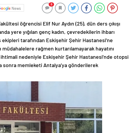
0
News
ültesi öğrencisi Elif Nur Aydın (25), dün ders çıkışı
anda yere yığılan genç kadın, çevredekilerin ihbarı
s ekipleri tarafından Eskişehir Şehir Hastanesi’ne
 tüm müdahalelere rağmen kurtarılamayarak hayatını
i ihtimali nedeniyle Eskişehir Şehir Hastanesi’nde otopsi
ha sonra memleketi Antalya’ya gönderilerek