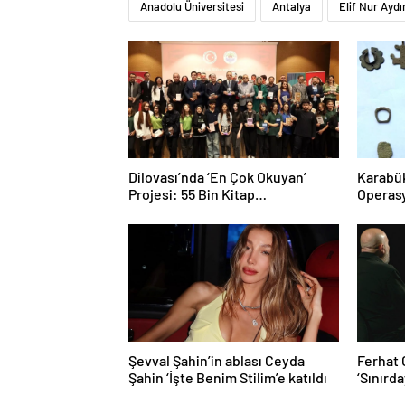
Anadolu Üniversitesi
Antalya
Elif Nur Aydı
Dilovası’nda ‘En Çok Okuyan’
Karabük
Projesi: 55 Bin Kitap
Operas
Vatandaşlarla Buluştu
Şevval Şahin’in ablası Ceyda
Ferhat 
Şahin ‘İşte Benim Stilim’e katıldı
‘Sınırd