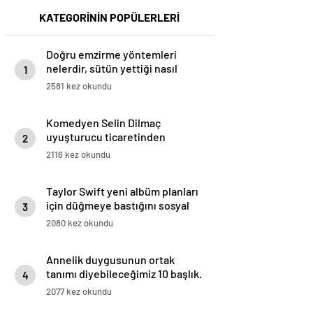
KATEGORİNİN POPÜLERLERİ
Doğru emzirme yöntemleri
nelerdir, sütün yettiği nasıl
1
anlaşılır?
2581 kez okundu
Komedyen Selin Dilmaç
uyuşturucu ticaretinden
2
tutuklandı
2116 kez okundu
Taylor Swift yeni albüm planları
için düğmeye bastığını sosyal
3
medyadan duyurdu!
2080 kez okundu
Annelik duygusunun ortak
tanımı diyebileceğimiz 10 başlık.
4
2077 kez okundu