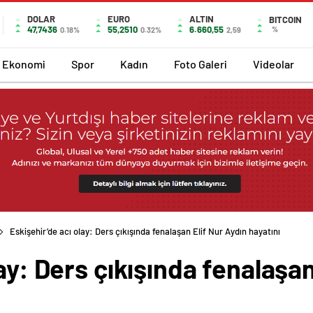
DOLAR
EURO
ALTIN
BITCOIN
47,7436
55,2510
6.660,55
%
0.18%
0.32%
2,59
Ekonomi
Spor
Kadın
Foto Galeri
Videolar
Eskişehir’de acı olay: Ders çıkışında fenalaşan Elif Nur Aydın hayatını
ay: Ders çıkışında fenalaşan