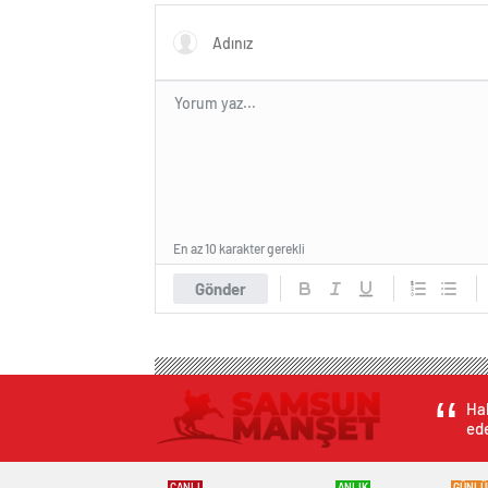
En az 10 karakter gerekli
Gönder
Hab
ede
CANLI
ANLIK
GÜNLÜ