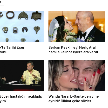
n
’te Tarihi Eser
Serkan Keskin eşi Meriç Aral
yonu
hamile kalınca işlere ara verdi
Göçer hastalığını açıkladı:
Wanda Nara, L-Gante’den yine
ayım’
ayrıldı! Dikkat çeke sözler…