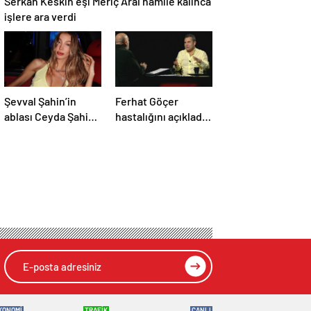
Serkan Keskin eşi Meriç Aral hamile kalınca
işlere ara verdi
Şevval Şahin’in
Ferhat Göçer
ablası Ceyda Şahin
hastalığını açıkladı:
‘İşte Benim Stilim’e
‘Sınırdayım’
katıldı
KONOMİ
TRAFİK
CANLI